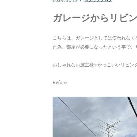
2024.02.19
ガレージからリビ
ニュース
こちらは、ガレージとしては使われなく
コンテンツ
た為、部屋が必要になったという事で、
おしゃれなお施主様✨かっこいいリビン
お問い合わせ
Before