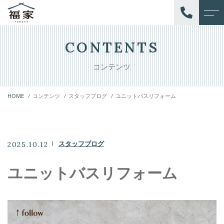
トップページ
スタッフ
CONTENTS
コンテンツ
当社について
お客様の声
HOME
コンテンツ
スタッフブログ
ユニットバスリフォーム
オフィシャルサイト
アクセス
サービス
よくある質問
スタッフブログ
2025.10.12
外装
ニュース
ユニットバスリフォーム
内装
コンテンツ
増改築
バリアフリー